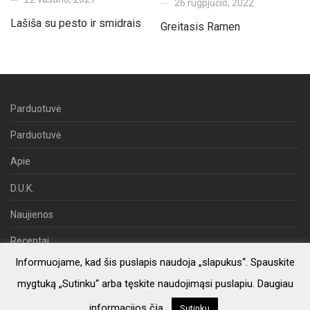
26 rugpjūčio, 2022
Lašiša su pesto ir smidrais
Greitasis Ramen
Parduotuvė
Parduotuvė
Apie
D.U.K.
Naujienos
Receptai
Informuojame, kad šis puslapis naudoja „slapukus“. Spauskite
Copyright © Viduržemio delikatesai 2019. Visos teisės saugomos.
mygtuką „Sutinku“ arba tęskite naudojimąsi puslapiu. Daugiau
informacijos
čia
.
Sutinku