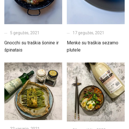
5 gegužės, 2021
17 gegužės, 2021
Gnocchi su traškia šonine ir
Menkė su traškia sezamo
špinatais
plutele
22 vasario, 2021