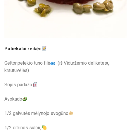
Patiekalui reikės
:
Geltonpelekio tuno filė
(iš Viduržemio delikatesų
krautuvėlės)
Sojos padažo
Avokado
1/2 galvutės mėlynojo svogūno
1/2 citrinos sulčių