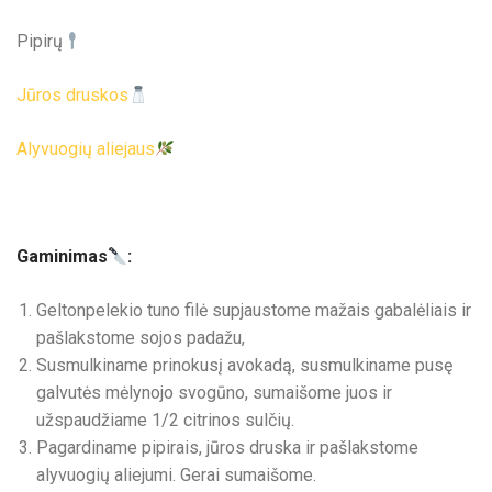
Pipirų
Jūros druskos
Alyvuogių aliejaus
Gaminimas
:
Geltonpelekio tuno filė supjaustome mažais gabalėliais ir
pašlakstome sojos padažu,
Susmulkiname prinokusį avokadą, susmulkiname pusę
galvutės mėlynojo svogūno, sumaišome juos ir
užspaudžiame 1/2 citrinos sulčių.
Pagardiname pipirais, jūros druska ir pašlakstome
alyvuogių aliejumi. Gerai sumaišome.