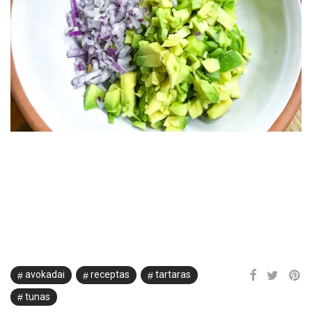
avokadai
receptas
tartaras
tunas