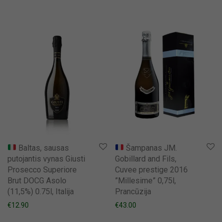
Baltas, sausas
Šampanas JM.
putojantis vynas Giusti
Gobillard and Fils,
Prosecco Superiore
Cuvee prestige 2016
Brut DOCG Asolo
”Millesime” 0,75l,
(11,5%) 0.75l, Italija
Prancūzija
€
12.90
€
43.00