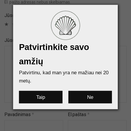
El. pašto adresas nebus skelbiamas.
Jūsų įvertinimas
*
Jūsų atsiliepimas
*
Patvirtinkite savo
amžių
Patvirtinu, kad man yra ne mažiau nei 20
metų.
Taip
Ne
Pavadinimas
*
El.paštas
*