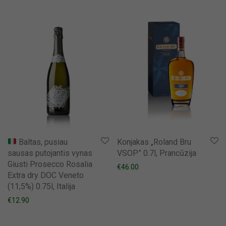
Baltas, pusiau
Konjakas „Roland Bru
sausas putojantis vynas
VSOP” 0.7l, Prancūzija
Giusti Prosecco Rosalia
€
46.00
Extra dry DOC Veneto
(11,5%) 0.75l, Italija
€
12.90