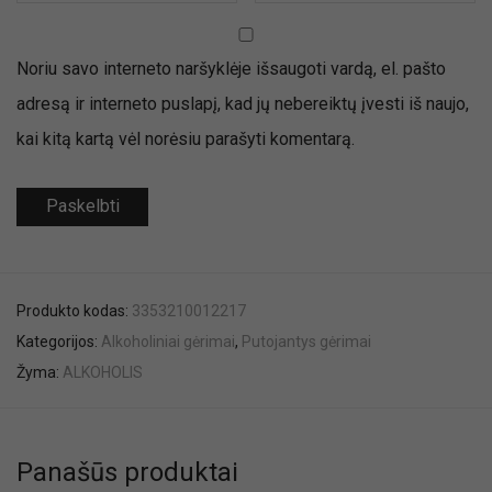
Noriu savo interneto naršyklėje išsaugoti vardą, el. pašto
adresą ir interneto puslapį, kad jų nebereiktų įvesti iš naujo,
kai kitą kartą vėl norėsiu parašyti komentarą.
Produkto kodas:
3353210012217
Kategorijos:
Alkoholiniai gėrimai
,
Putojantys gėrimai
Žyma:
ALKOHOLIS
Panašūs produktai