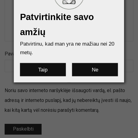
Patvirtinkite savo
amžių
Patvirtinu, kad man yra ne mažiau nei 20
metų.
Pavadinimas
*
El.paštas
*
Taip
Ne
Noriu savo interneto naršyklėje išsaugoti vardą, el. pašto
adresą ir interneto puslapį, kad jų nebereiktų įvesti iš naujo,
kai kitą kartą vėl norėsiu parašyti komentarą.