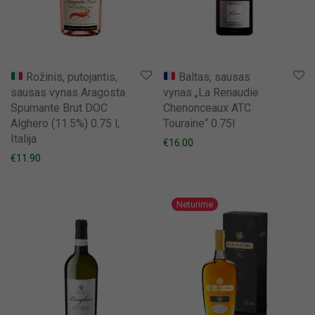
Rožinis, putojantis,
Baltas, sausas
sausas vynas Aragosta
vynas „La Renaudie
Spumante Brut DOC
Chenonceaux ATC
Alghero (11.5%) 0.75 l,
Touraine“ 0.75l
Italija
€
16.00
€
11.90