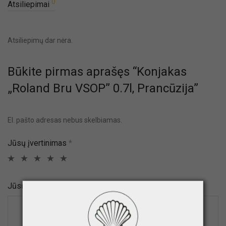
0
Atsiliepimai
Atsiliepimų dar nėra.
Būkite pirmas aprašęs “Konjakas
„Roland Bru VSOP” 0.7l, Prancūzija”
El. pašto adresas nebus skelbiamas.
Jūsų įvertinimas
*
Jūsų atsiliepimas
*