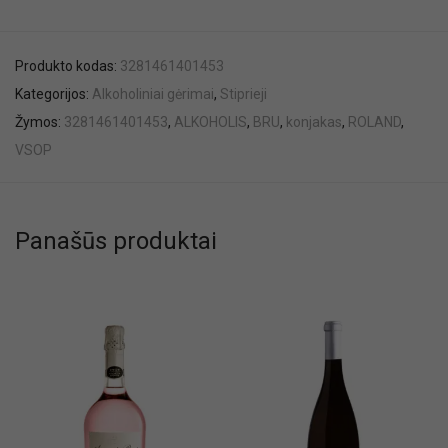
Produkto kodas:
3281461401453
Kategorijos:
Alkoholiniai gėrimai
,
Stiprieji
Žymos:
3281461401453
,
ALKOHOLIS
,
BRU
,
konjakas
,
ROLAND
,
VSOP
Panašūs produktai