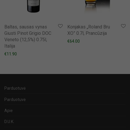
Baltas, sausas vynas
Konjakas „Roland Bru
Giusti Pinot Grigio DOC
XO” 0.7l, Prancūzija
Veneto (12,5%) 0.75l,
€
64.00
Italija
€
11.90
Parduotuvė
Parduotuvė
Apie
D.U.K.