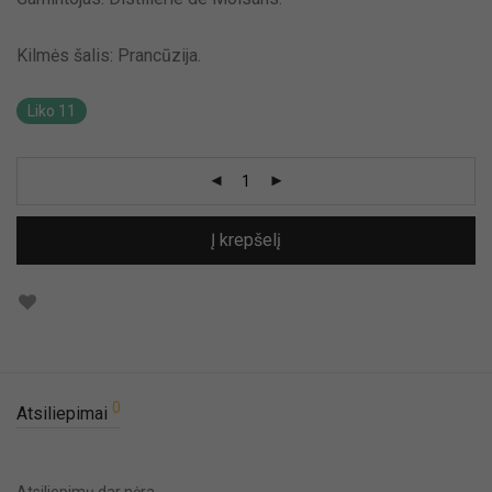
Kilmės šalis: Prancūzija.
Liko 11
Į krepšelį
0
Atsiliepimai
Atsiliepimų dar nėra.