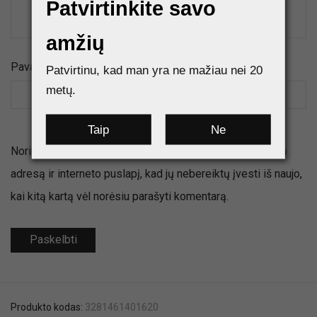
Patvirtinkite savo
amžių
Pavadinimas
*
El.paštas
*
Patvirtinu, kad man yra ne mažiau nei 20
metų.
Taip
Ne
Noriu savo interneto naršyklėje išsaugoti vardą, el. pašto
adresą ir interneto puslapį, kad jų nebereiktų įvesti iš naujo,
kai kitą kartą vėl norėsiu parašyti komentarą.
Produkto kodas:
3281461401620