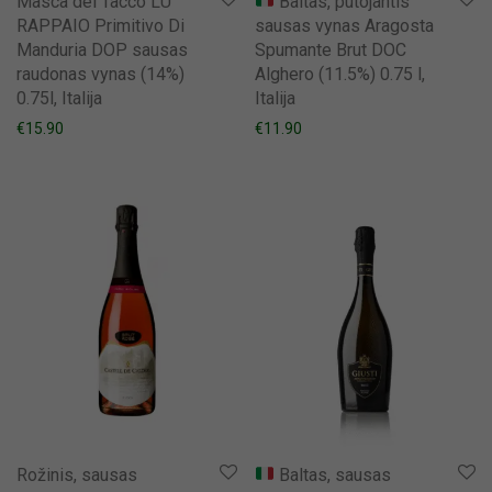
Masca del Tacco LU
Baltas, putojantis
RAPPAIO Primitivo Di
sausas vynas Aragosta
Manduria DOP sausas
Spumante Brut DOC
raudonas vynas (14%)
Alghero (11.5%) 0.75 l,
0.75l, Italija
Italija
€
15.90
€
11.90
Rožinis, sausas
Baltas, sausas