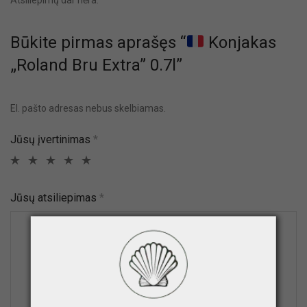
Būkite pirmas aprašęs “
Konjakas
„Roland Bru Extra” 0.7l”
El. pašto adresas nebus skelbiamas.
Jūsų įvertinimas
*
Jūsų atsiliepimas
*