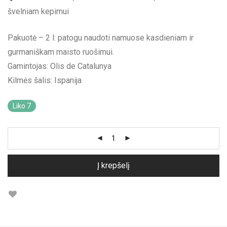
švelniam kepimui
Pakuotė – 2 l: patogu naudoti namuose kasdieniam ir
gurmaniškam maisto ruošimui.
Gamintojas: Olis de Catalunya
Kilmės šalis: Ispanija
Liko 7
Į krepšelį