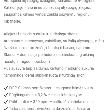
Arbequina alyvuogių, užaugintų Siuranos DOP regione
Katalonijoje – viename seniausių alyvuogių aliejaus
saugomos kilmės vietos ženklu pažymėtų regionų
Ispanijoje.
Aliejus išsiskiria subtiliu ir sudėtingu skoniu:
Aromatas – intensyvus, vaisiškas, su žalių alyvuogių, mėtų,
šviežiai nupjautos žolės, obuolių ir bananų natomis
Skonis – dominuoja pomidorų, neprinokusių graikinių
riešutų ir migdolų poskoniai
Pusiausvyra tarp saldumo, kartumo ir aitrumo sukuria
harmoningą, gerai subalansuotą ir turtingą skonį
DOP Siurana sertifikatas – saugoma kilmės vieta
Rūgštingumas < 0,2 % – itin aukšta kokybė
Polifenoliai – 329 ppm – natūralūs antioksidantai
Tinka salotoms, šviežioms daržovėms, žuviai ar