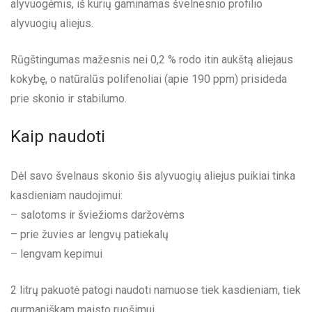
alyvuogėmis, iš kurių gaminamas švelnesnio profilio
alyvuogių aliejus.
Rūgštingumas mažesnis nei 0,2 % rodo itin aukštą aliejaus
kokybę, o natūralūs polifenoliai (apie 190 ppm) prisideda
prie skonio ir stabilumo.
Kaip naudoti
Dėl savo švelnaus skonio šis alyvuogių aliejus puikiai tinka
kasdieniam naudojimui:
– salotoms ir šviežioms daržovėms
– prie žuvies ar lengvų patiekalų
– lengvam kepimui
2 litrų pakuotė patogi naudoti namuose tiek kasdieniam, tiek
gurmaniškam maisto ruošimui.