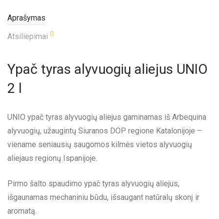
Aprašymas
0
Atsiliepimai
Ypač tyras alyvuogių aliejus UNIO
2 l
UNIO ypač tyras alyvuogių aliejus gaminamas iš Arbequina
alyvuogių, užaugintų Siuranos DOP regione Katalonijoje –
viename seniausių saugomos kilmės vietos alyvuogių
aliejaus regionų Ispanijoje.
Pirmo šalto spaudimo ypač tyras alyvuogių aliejus,
išgaunamas mechaniniu būdu, išsaugant natūralų skonį ir
aromatą.