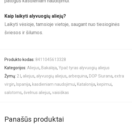
patogus kasdieniam naudojimui.
Kaip laikyti alyvuogių aliejų?
Laikyti vėsioje, tamsioje vietoje, saugant nuo tiesioginės
šviesos ir šilumos.
Produkto kodas:
8411045613328
Kategorijos:
Aliejus
,
Bakalėja
,
Ypač tyras alyvuogių aliejus
Žymų:
2 l
,
aliejus
,
alyvuogių aliejus
,
arbequina
,
DOP Siurana
,
extra
virgin
,
Ispanija
,
kasdieniam naudojimui
,
Katalonija
,
kepimui
,
salotoms
,
švelnus aliejus
,
vaisiškas
Panašūs produktai