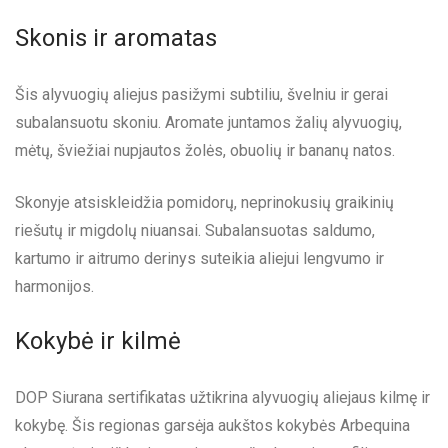
Skonis ir aromatas
Šis alyvuogių aliejus pasižymi subtiliu, švelniu ir gerai
subalansuotu skoniu. Aromate juntamos žalių alyvuogių,
mėtų, šviežiai nupjautos žolės, obuolių ir bananų natos.
Skonyje atsiskleidžia pomidorų, neprinokusių graikinių
riešutų ir migdolų niuansai. Subalansuotas saldumo,
kartumo ir aitrumo derinys suteikia aliejui lengvumo ir
harmonijos.
Kokybė ir kilmė
DOP Siurana sertifikatas užtikrina alyvuogių aliejaus kilmę ir
kokybę. Šis regionas garsėja aukštos kokybės Arbequina