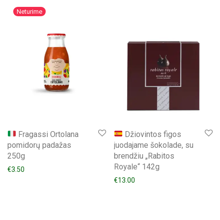
Fragassi Ortolana
Džiovintos figos
pomidorų padažas
juodajame šokolade, su
250g
brendžiu „Rabitos
Royale“ 142g
€
3.50
€
13.00