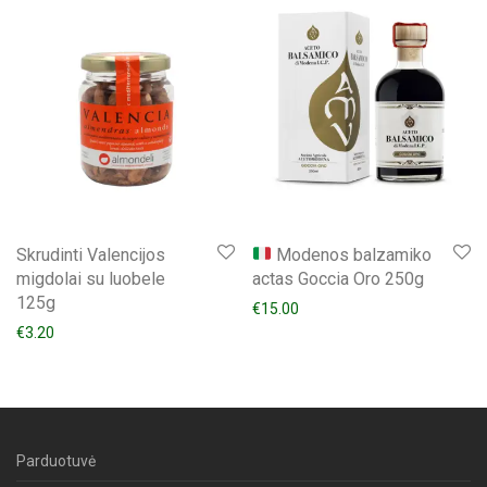
Skrudinti Valencijos
Modenos balzamiko
migdolai su luobele
actas Goccia Oro 250g
125g
€
15.00
€
3.20
Parduotuvė