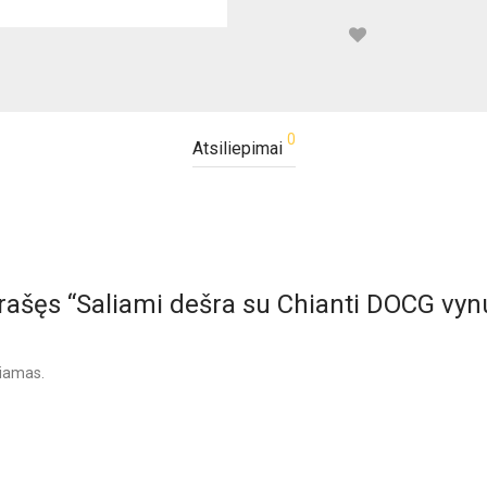
0
Atsiliepimai
rašęs “Saliami dešra su Chianti DOCG vy
biamas.