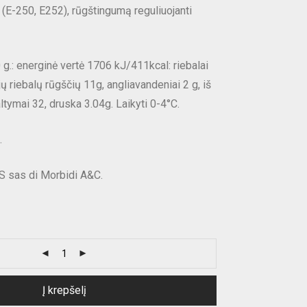
 (E-250, E252), rūgštingumą reguliuojanti
.: energinė vertė 1706 kJ/411kcal: riebalai
jų riebalų rūgščių 11g, angliavandeniai 2 g, iš
ltymai 32, druska 3.04g. Laikyti 0-4°C.
.
 sas di Morbidi A&C.
Į krepšelį