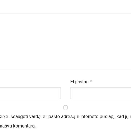
El.paštas
*
ėje išsaugoti vardą, el. pašto adresą ir interneto puslapį, kad jų 
parašyti komentarą.