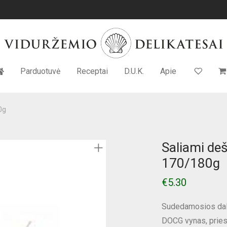
Parduotuvė
Receptai
D.U.K.
Apie
0g
Saliami de
170/180g
€
5.30
Sudedamosios dalys
DOCG vynas, priesk