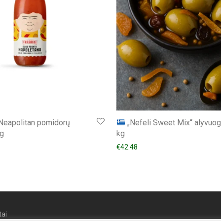
Neapolitan pomidorų
„Nefeli Sweet Mix“ alyvuog
g
kg
€
42.48
ai