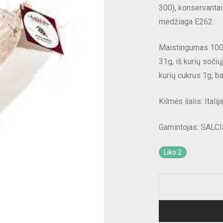
300), konservantai
medžiaga E262.
Maistingumas 100 g
31g, iš kurių sočių
kurių cukrus 1g, ba
Kilmės šalis: Italija
Gamintojas:
SALCIS
Liko 2