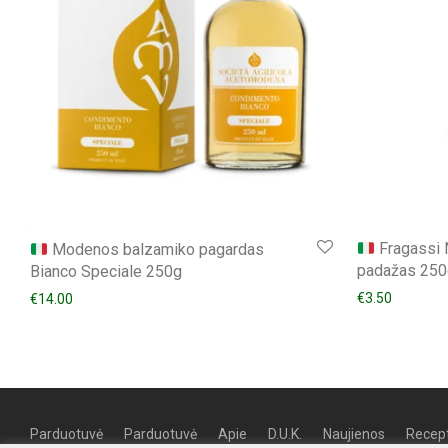
Fragassi 
Modenos balzamiko pagardas
padažas 250
Bianco Speciale 250g
€
3.50
€
14.00
Parduotuvė
Parduotuvė
Apie
D.U.K.
Naujienos
Recept