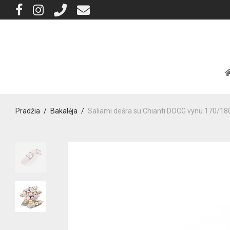
Pradžia
/
Bakalėja
/
Saliami dešra su Chianti DOCG vynu 170/18