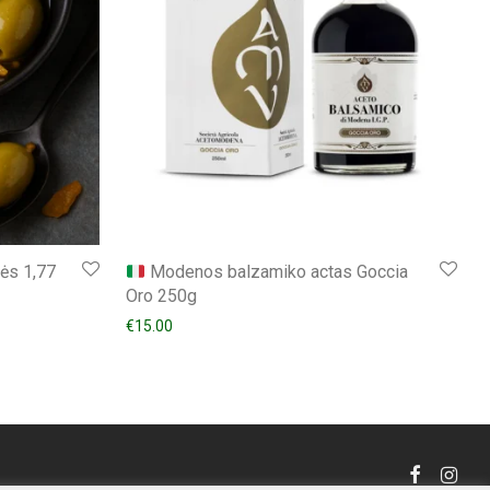
ės 1,77
Modenos balzamiko actas Goccia
Oro 250g
€
15.00