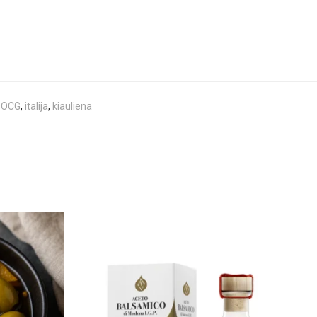
DOCG
,
italija
,
kiauliena