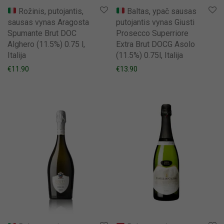
Rožinis, putojantis,
Baltas, ypač sausas
sausas vynas Aragosta
putojantis vynas Giusti
Spumante Brut DOC
Prosecco Superriore
Alghero (11.5%) 0.75 l,
Extra Brut DOCG Asolo
Italija
(11.5%) 0.75l, Italija
€
11.90
€
13.90