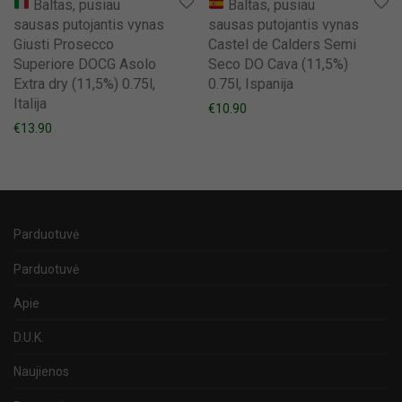
Baltas, pusiau
Baltas, pusiau
sausas putojantis vynas
sausas putojantis vynas
Giusti Prosecco
Castel de Calders Semi
Superiore DOCG Asolo
Seco DO Cava (11,5%)
Extra dry (11,5%) 0.75l,
0.75l, Ispanija
Italija
€
10.90
€
13.90
Parduotuvė
Parduotuvė
Apie
D.U.K.
Naujienos