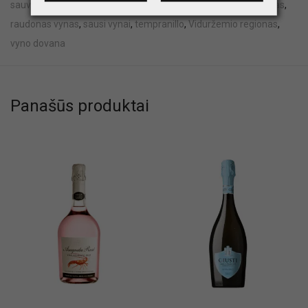
sauvignon
,
DO Tarragona
,
gurmaniškas vynas
,
ispaniškas vynas
,
raudonas vynas
,
sausi vynai
,
tempranillo
,
Viduržemio regionas
,
vyno dovana
Panašūs produktai