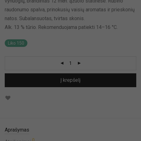
vynuogių, brandintas 12 mėn. ąžuolo statinėse. Rubino
raudonumo spalva, prinokusių vaisių aromatas ir prieskonių
natos. Subalansuotas, tvirtas skonis.
Alk. 13 % tūrio. Rekomenduojama patiekti 14–16 °C.
Liko 150
Į krepšelį
Aprašymas
0