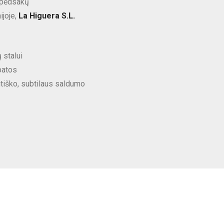
ų pėdsakų
ijoje,
La Higuera S.L.
 stalui
batos
ntiško, subtilaus saldumo