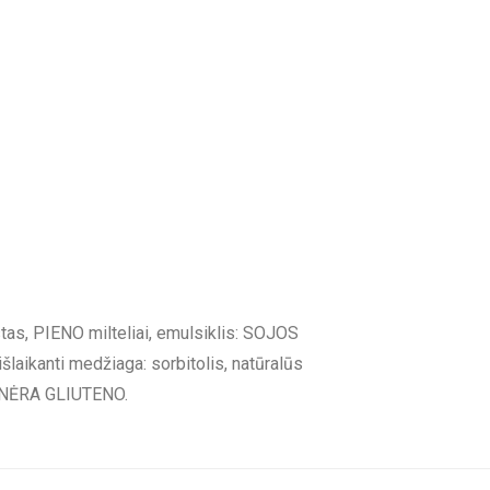
as, PIENO milteliai, emulsiklis: SOJOS
laikanti medžiaga: sorbitolis, natūralūs
je NĖRA GLIUTENO.