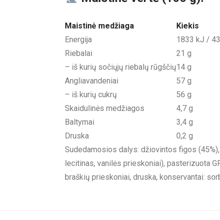
Maistinė medžiaga
Kiekis
Energija
1833 kJ / 43
Riebalai
21 g
– iš kurių sočiųjų riebalų rūgščių
14 g
Angliavandeniai
57 g
– iš kurių cukrų
56 g
Skaidulinės medžiagos
4,7 g
Baltymai
3,4 g
Druska
0,2 g
Sudedamosios dalys: džiovintos figos (45%),
lecitinas, vanilės prieskoniai), pasterizuota
braškių prieskoniai, druska, konservantai: so