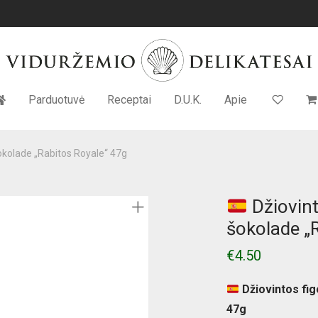
Parduotuvė
Receptai
D.U.K.
Apie
okolade „Rabitos Royale“ 47g
Džiovint
šokolade „
€
4.50
Džiovintos fi
47g