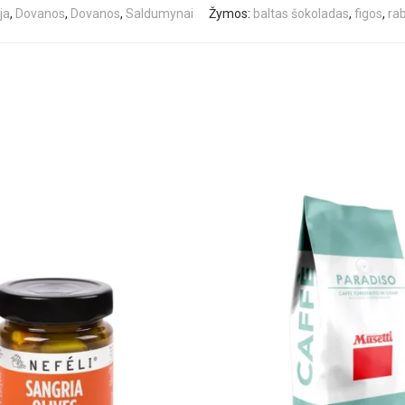
ja
,
Dovanos
,
Dovanos
,
Saldumynai
Žymos:
baltas šokoladas
,
figos
,
rab