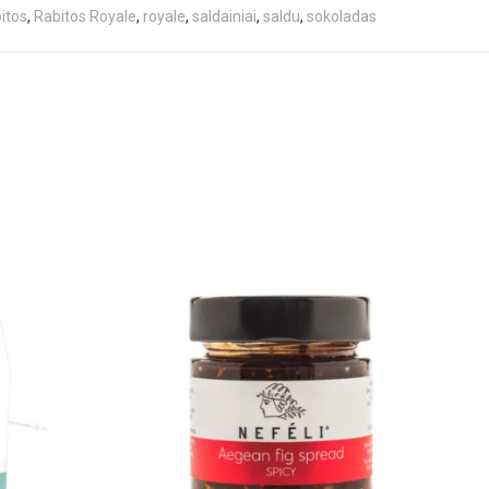
itos
,
Rabitos Royale
,
royale
,
saldainiai
,
saldu
,
sokoladas