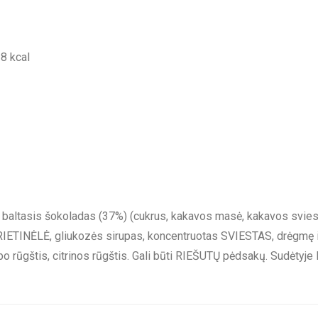
8 kcal
 baltasis šokoladas (37%) (cukrus, kakavos masė, kakavos sviest
 GRIETINĖLĖ, gliukozės sirupas, koncentruotas SVIESTAS, drėgmę iš
rbo rūgštis, citrinos rūgštis. Gali būti RIEŠUTŲ pėdsakų. Sudėty