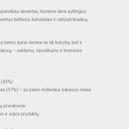
spaniškas desertas, kuriame dera sultingos
velnus baltasis šokoladas ir natūrali braškių
s tiems, kurie vertina ne tik kokybę, bet ir
balansą – saldumo, vaisiškumo ir kreminės
s (45%)
das (37%) – su pieno milteliais, kakavos mase
ų prieskoniai
no ir sojos produktų