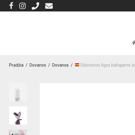
Pradžia
/
Dovanos
/
Dovanos
/
Džiovintos figos baltajame š