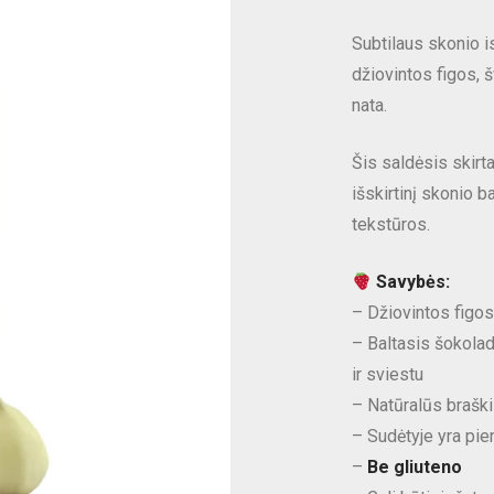
Subtilaus skonio i
džiovintos figos, š
nata.
Šis saldėsis skirta
išskirtinį skonio 
tekstūros.
Savybės:
– Džiovintos figo
– Baltasis šokola
ir sviestu
– Natūralūs braški
– Sudėtyje yra pie
–
Be gliuteno