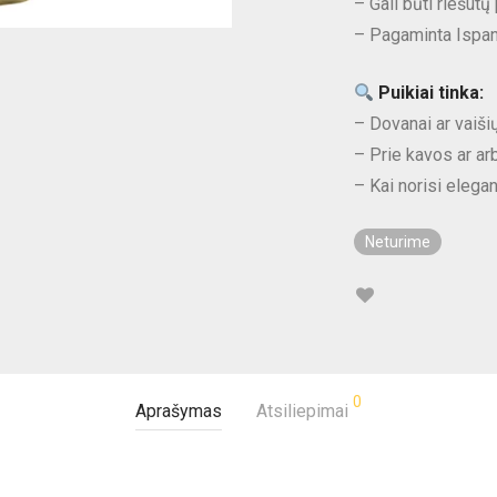
– Gali būti riešut
– Pagaminta Ispan
Puikiai tinka:
– Dovanai ar vaišių
– Prie kavos ar ar
– Kai norisi elega
Neturime
0
Aprašymas
Atsiliepimai