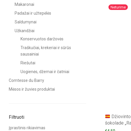
Makaronai
Padažai ir užtepėlės
Saldumynai
Užkandžiai
Konservuotos daržovės
Traškučiai, krekeriai ir sūrūs
sausainiai
Riešutai
Uogienės, džemai ir čatniai
Comtesse du Barry
Mėsos ir žuvies produktai
Džiovinto
Filtruoti
šokolade „Ra
Įprastinis rikiavimas