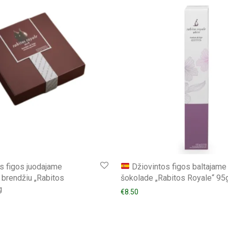
s figos juodajame
Džiovintos figos baltajame
 brendžiu „Rabitos
šokolade „Rabitos Royale“ 95
g
€
8.50