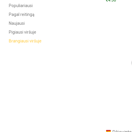
€
4.50
Populiariausi
Pagal reitingą
Naujausi
Pigiausi viršuje
Brangiausi viršuje