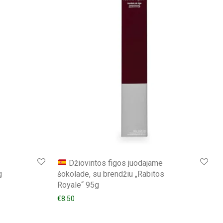
Džiovintos figos juodajame
g
šokolade, su brendžiu „Rabitos
Royale“ 95g
€
8.50