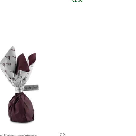
€
2.30