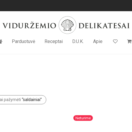
Parduotuvė
Receptai
D.U.K.
Apie
ai pažymėti
“saldainiai”