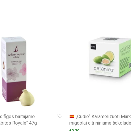
s figos baltajame
„Cudié“ Karamelizuoti Mar
bitos Royale“ 47g
migdolai citrininiame šokolad