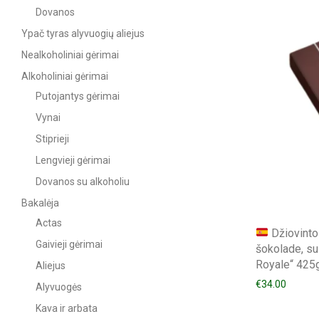
Dovanos
Ypač tyras alyvuogių aliejus
Nealkoholiniai gėrimai
Alkoholiniai gėrimai
Putojantys gėrimai
Vynai
Stiprieji
Lengvieji gėrimai
Dovanos su alkoholiu
Bakalėja
Actas
Džiovinto
Gaivieji gėrimai
šokolade, su
Royale“ 425
Aliejus
€
34.00
Alyvuogės
Kava ir arbata