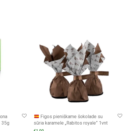
kona
Figos pieniškame šokolade su
e 35g
sūria karamele „Rabitos royale” 1vnt