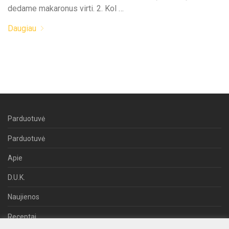
dedame makaronus virti. 2. Kol …
Daugiau
Parduotuvė
Parduotuvė
Apie
D.U.K.
Naujienos
Receptai