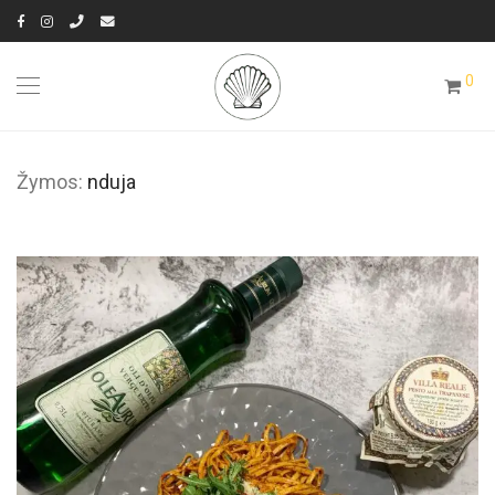
0
Žymos:
nduja