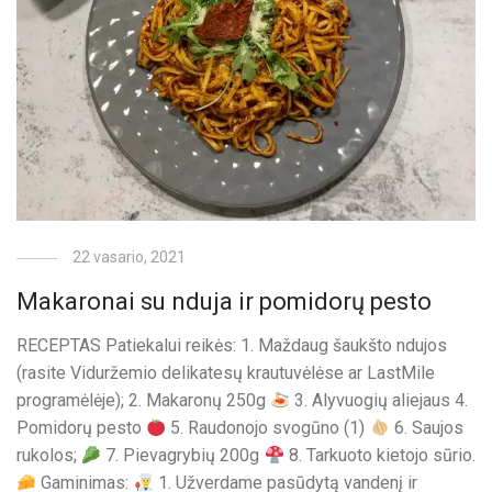
22 vasario, 2021
Makaronai su nduja ir pomidorų pesto
RECEPTAS Patiekalui reikės: 1. Maždaug šaukšto ndujos
(rasite Viduržemio delikatesų krautuvėlėse ar LastMile
programėlėje); 2. Makaronų 250g
3. Alyvuogių aliejaus 4.
Pomidorų pesto
5. Raudonojo svogūno (1)
6. Saujos
rukolos;
7. Pievagrybių 200g
8. Tarkuoto kietojo sūrio.
Gaminimas:
1. Užverdame pasūdytą vandenį ir