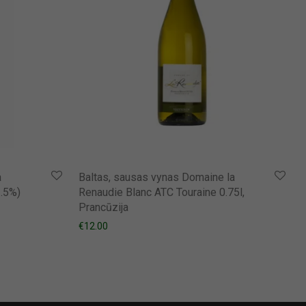
a
Baltas, sausas vynas Domaine la
.5%)
Renaudie Blanc ATC Touraine 0.75l,
Prancūzija
€
12.00