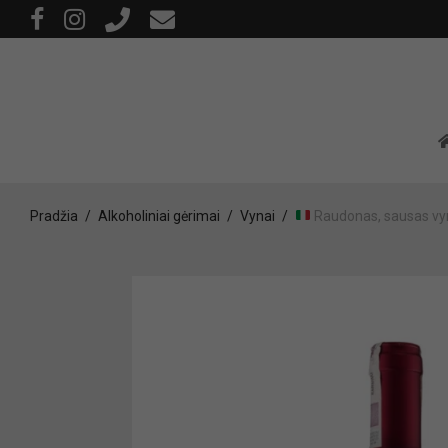
Pradžia
/
Alkoholiniai gėrimai
/
Vynai
/
Raudonas, sausas vyn