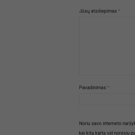
Jūsų atsiliepimas
*
Pavadinimas
*
Noriu savo interneto naršykl
kai kitą kartą vėl norėsiu 