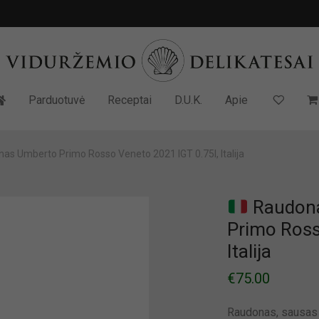
Parduotuvė
Receptai
D.U.K.
Apie
as Umberto Primo Rosso Veneto 2021 IGT 0.75l, Italija
Raudona
Primo Ross
Italija
€
75.00
Raudonas, sausas v