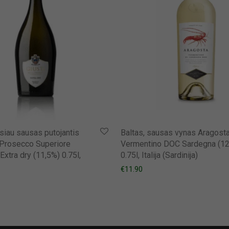
siau sausas putojantis
Baltas, sausas vynas Aragost
 Prosecco Superiore
Vermentino DOC Sardegna (12
xtra dry (11,5%) 0.75l,
0.75l, Italija (Sardinija)
€
11.90