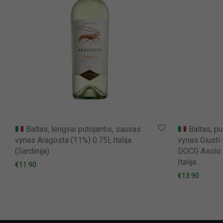
Baltas, lengvai putojantis, sausas
Baltas, pu
vynas Aragosta (11%) 0.75l, Italija
vynas Giusti
(Sardinija)
DOCG Asolo E
Italija
€
11.90
€
13.90