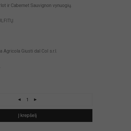
lot ir Cabernet Sauvignon vynuogių.
LFITŲ.
 Agricola Giusti dal Col s.r.l.
.
Į krepšelį