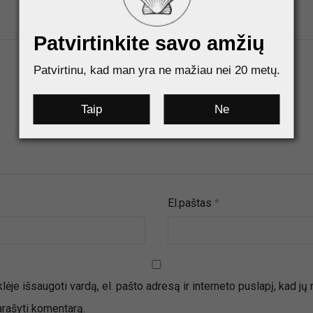
Patvirtinkite savo amžių
Patvirtinu, kad man yra ne mažiau nei 20 metų.
Taip
Ne
El.paštas
*
ėje išsaugoti vardą, el. pašto adresą ir interneto puslapį, kad jų 
parašyti komentarą.