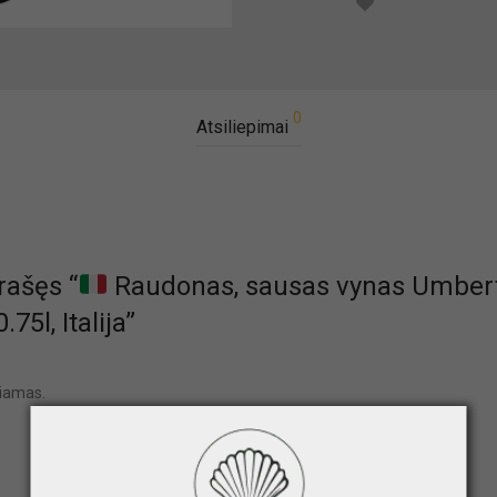
0
Atsiliepimai
rašęs “
Raudonas, sausas vynas Umber
75l, Italija”
biamas.