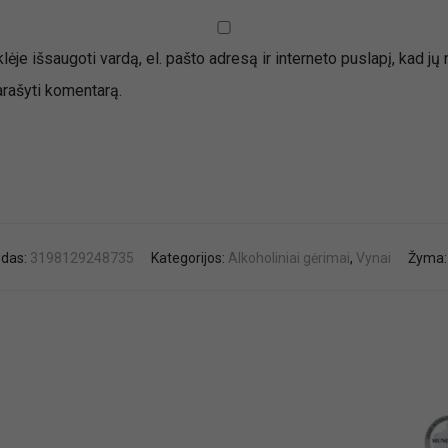
ėje išsaugoti vardą, el. pašto adresą ir interneto puslapį, kad jų 
parašyti komentarą.
odas:
3198129248735
Kategorijos:
Alkoholiniai gėrimai
,
Vynai
Žyma