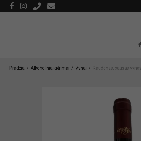
Pradžia
/
Alkoholiniai gėrimai
/
Vynai
/
Raudonas, sausas vynas