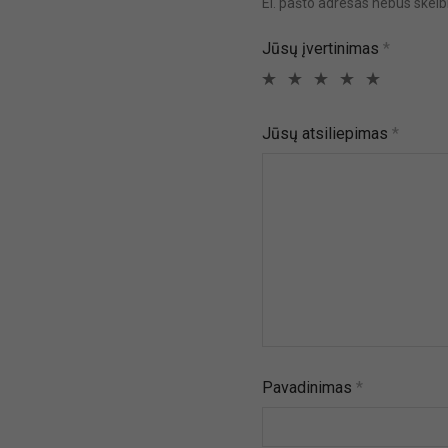
El. pašto adresas nebus skel
Jūsų įvertinimas
*
Jūsų atsiliepimas
*
Pavadinimas
*