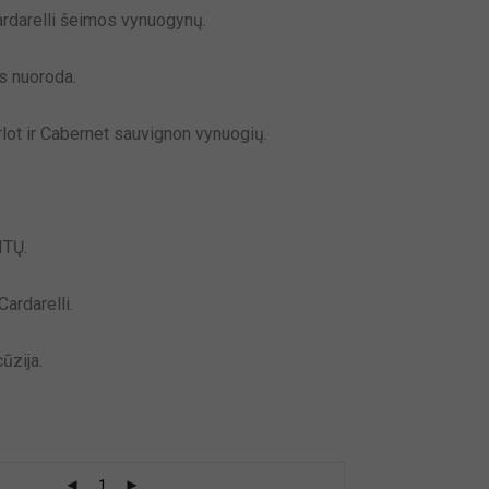
rdarelli šeimos vynuogynų.
s nuoroda.
lot ir Cabernet sauvignon vynuogių.
ITŲ.
ardarelli.
ūzija.