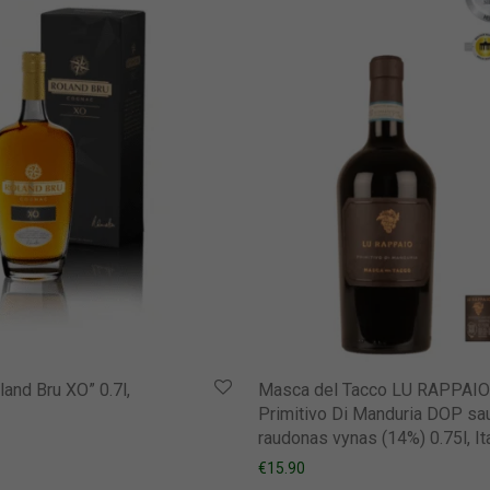
and Bru XO” 0.7l,
Masca del Tacco LU RAPPAIO
Primitivo Di Manduria DOP sa
raudonas vynas (14%) 0.75l, Ita
€
15.90