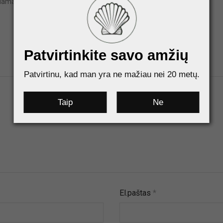
biamas.
Patvirtinkite savo amžių
Patvirtinu, kad man yra ne mažiau nei 20 metų.
Taip
Ne
El.paštas
*