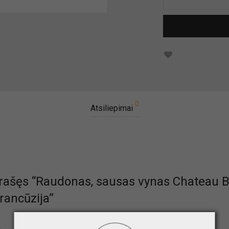
0
Atsiliepimai
rašęs “Raudonas, sausas vynas Chateau 
rancūzija”