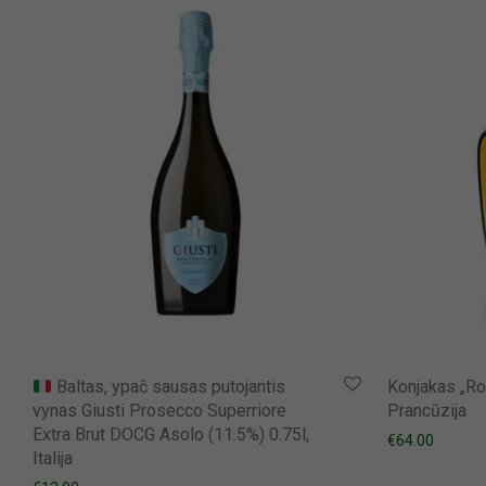
Baltas, ypač sausas putojantis
Konjakas „Rol
vynas Giusti Prosecco Superriore
Prancūzija
Extra Brut DOCG Asolo (11.5%) 0.75l,
€
64.00
Italija