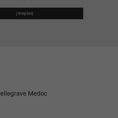
Į krepšelį
Bellegrave Medoc