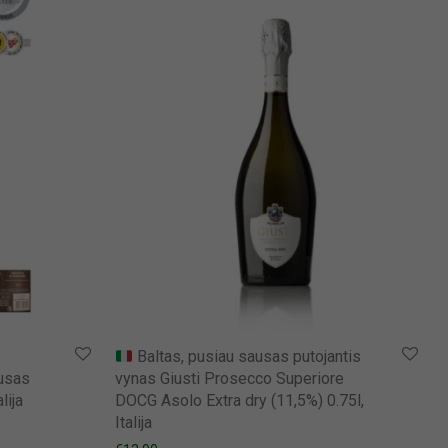
Baltas, pusiau sausas putojantis
usas
vynas Giusti Prosecco Superiore
lija
DOCG Asolo Extra dry (11,5%) 0.75l,
Italija