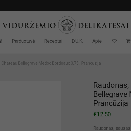
Parduotuvė
Receptai
D.U.K.
Apie
 Chateau Bellegrave Medoc Bordeaux 0.75l, Prancūzija
Raudonas, 
Bellegrave
Prancūzija
€
12.50
Raudonas, sausas 