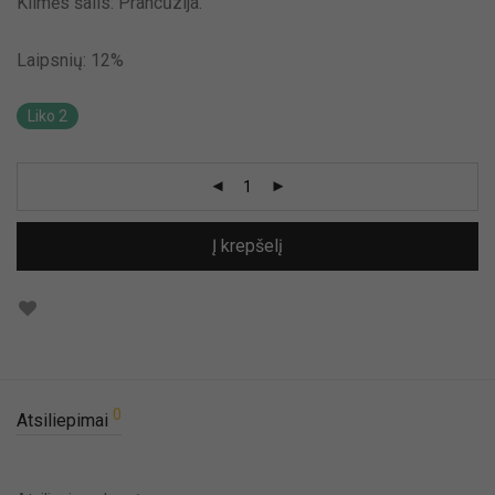
Kilmės šalis: Prancūzija.
Laipsnių: 12%
Liko 2
Į krepšelį
0
Atsiliepimai