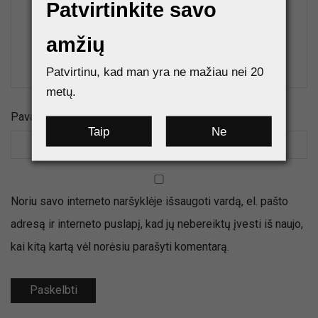
Patvirtinkite savo
amžių
Patvirtinu, kad man yra ne mažiau nei 20
metų.
Pavadinimas
*
El.paštas
*
Taip
Ne
Noriu savo interneto naršyklėje išsaugoti vardą, el. pašto
adresą ir interneto puslapį, kad jų nebereiktų įvesti iš naujo,
kai kitą kartą vėl norėsiu parašyti komentarą.