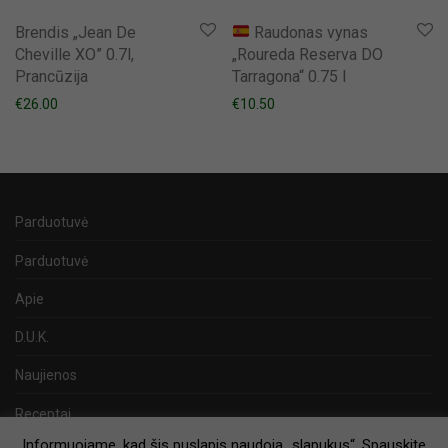
Brendis „Jean De
Raudonas vynas
Cheville XO” 0.7l,
„Roureda Reserva DO
Prancūzija
Tarragona“ 0.75 l
€
26.00
€
10.50
Parduotuvė
Parduotuvė
Apie
D.U.K.
Naujienos
Receptai
Informuojame, kad šis puslapis naudoja „slapukus“. Spauskite