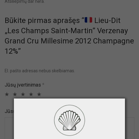
Atsiliepimų dar nėra.
Būkite pirmas aprašęs “
Lieu-Dit
„Les Champs Saint-Martin” Verzenay
Grand Cru Millesime 2012 Champagne
12%”
El. pašto adresas nebus skelbiamas.
Jūsų įvertinimas
*
Jūsų atsiliepimas
*