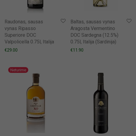
Raudonas, sausas
Baltas, sausas vynas
vynas Ripasso
Aragosta Vermentino
Superiore DOC
DOC Sardegna (12.5%)
Valpolicella 0.75l, Italija
0.75l, Italija (Sardinija)
€
29.00
€
11.90