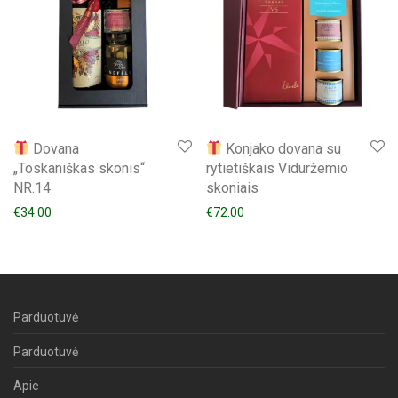
Dovana
Konjako dovana su
„Toskaniškas skonis“
rytietiškais Viduržemio
NR.14
skoniais
€
34.00
€
72.00
Parduotuvė
Parduotuvė
Apie