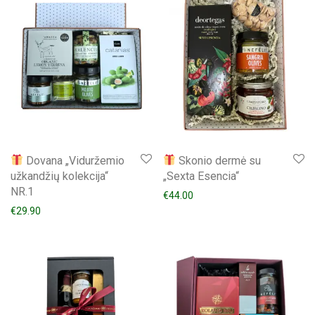
Dovana „Viduržemio
Skonio dermė su
užkandžių kolekcija“
„Sexta Esencia“
NR.1
€
44.00
€
29.90