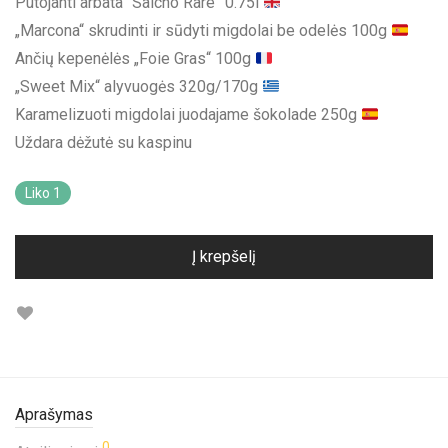
Putojanti arbata “Saicho Rare” 0.75l
„Marcona“ skrudinti ir sūdyti migdolai be odelės 100g
Ančių kepenėlės „Foie Gras“ 100g
„Sweet Mix“ alyvuogės 320g/170g
Karamelizuoti migdolai juodajame šokolade 250g
Uždara dėžutė su kaspinu
Liko 1
Į krepšelį
Aprašymas
0