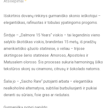
Atsiliepimai
Išskirtinis dovanų rinkinys gurmaniško skonio ieškotojui –
elegantiškas, rafinuotas ir tobulas ypatingoms progoms.
Širdyje – „Dalmore 15 Years“ viskis – tai legendinis vieno
salyklo škotiškas viskis, brandintas 15 metų, iš pradžių
amerikietiško ąžuolo statinėse, o vėliau – trijose
skirtingose šerio statinėse: Amoroso, Apostoles ir
Matusalem oloroso. Šis procesas sukuria harmoningą šilko
tekstūros skonį su cinamono, citrusų ir šokolado natomis.
Šalia jo – „Saicho Rare“ putojanti arbata – elegantiška
nealkoholinė alternatyva, subtiliai burbuliuojanti ir puikiai
deranti su sūriais, foie gras ar riešutais.
Gurmanišką potyrį papildo: