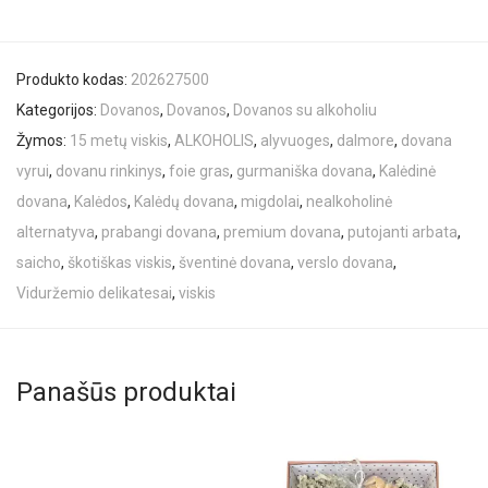
Produkto kodas:
202627500
Kategorijos:
Dovanos
,
Dovanos
,
Dovanos su alkoholiu
Žymos:
15 metų viskis
,
ALKOHOLIS
,
alyvuoges
,
dalmore
,
dovana
vyrui
,
dovanu rinkinys
,
foie gras
,
gurmaniška dovana
,
Kalėdinė
dovana
,
Kalėdos
,
Kalėdų dovana
,
migdolai
,
nealkoholinė
alternatyva
,
prabangi dovana
,
premium dovana
,
putojanti arbata
,
saicho
,
škotiškas viskis
,
šventinė dovana
,
verslo dovana
,
Viduržemio delikatesai
,
viskis
Panašūs produktai