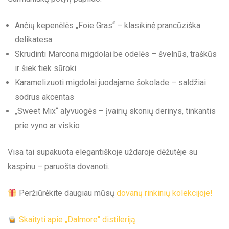
Ančių kepenėlės „Foie Gras“ – klasikinė prancūziška
delikatesa
Skrudinti Marcona migdolai be odelės – švelnūs, traškūs
ir šiek tiek sūroki
Karamelizuoti migdolai juodajame šokolade – saldžiai
sodrus akcentas
„Sweet Mix“ alyvuogės – įvairių skonių derinys, tinkantis
prie vyno ar viskio
Visa tai supakuota elegantiškoje uždaroje dėžutėje su
kaspinu – paruošta dovanoti.
Peržiūrėkite daugiau mūsų
dovanų rinkinių kolekcijoje!
Skaityti apie „Dalmore“ distileriją.