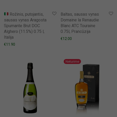
Rožinis, putojantis,
Baltas, sausas vynas
sausas vynas Aragosta
Domaine la Renaudie
Spumante Brut DOC
Blanc ATC Touraine
Alghero (11.5%) 0.75 l,
0.75l, Prancūzija
Italija
€
12.00
€
11.90