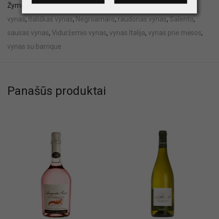
Žymų:
ALKOHOLIS
,
Campania vynas
,
dovanoms
,
gurmaniškas
vynas
,
itališkas vynas
,
Negroamaro
,
raudonas vynas
,
Salento
,
sausas vynas
,
Viduržemio vynas
,
vynas Italija
,
vynas prie mėsos
,
vynas su barrique
Panašūs produktai