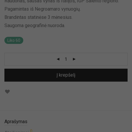
Raudonas, sausas vynas iš Italijos, IGP Salento regiono.
Pagamintas iš Negroamaro vynuogių.
Brandintas statinėse 3 mėnesius.
Saugoma geografinė nuoroda.
Liko 60
Į krepšelį
Aprašymas
0