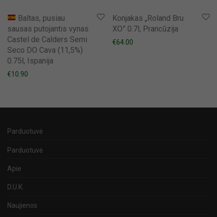
Baltas, pusiau
Konjakas „Roland Bru
sausas putojantis vynas
XO” 0.7l, Prancūzija
Castel de Calders Semi
€
64.00
Seco DO Cava (11,5%)
0.75l, Ispanija
€
10.90
Parduotuvė
Parduotuvė
Apie
D.U.K.
Naujienos