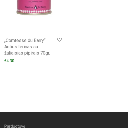
„Comtesse du Barry“
Anties terinas su
žaliaisias pipirais 70gr.
€
4.30
Parduotuvė