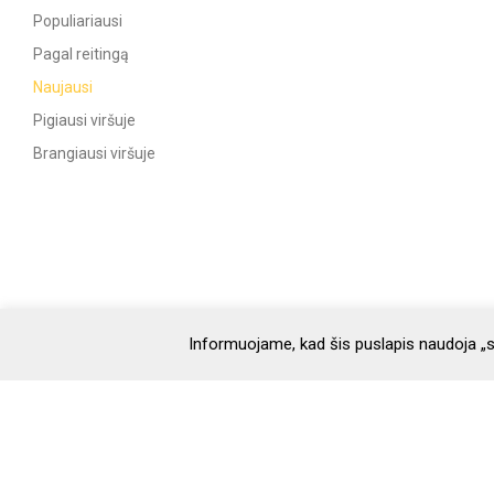
Populiariausi
Pagal reitingą
Naujausi
Pigiausi viršuje
Brangiausi viršuje
Informuojame, kad šis puslapis naudoja „s
Parduotuvė
Parduotuvė
Apie
D.U.K.
Naujienos
Recept