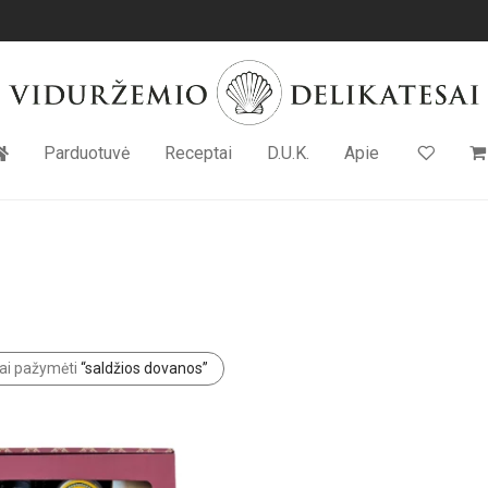
Parduotuvė
Receptai
D.U.K.
Apie
ai pažymėti
“saldžios dovanos”