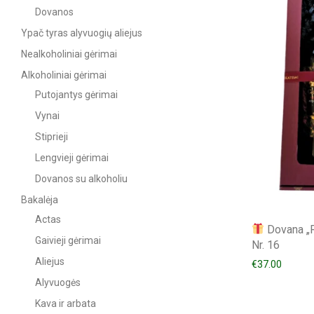
Dovanos
Ypač tyras alyvuogių aliejus
Nealkoholiniai gėrimai
Alkoholiniai gėrimai
Putojantys gėrimai
Vynai
Stiprieji
Lengvieji gėrimai
Dovanos su alkoholiu
Bakalėja
Actas
Dovana „R
Gaivieji gėrimai
Nr. 16
Aliejus
€
37.00
Alyvuogės
Kava ir arbata