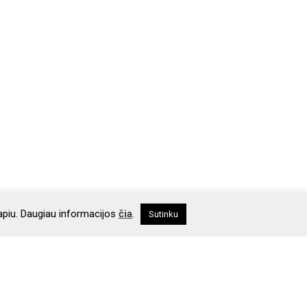
apiu. Daugiau informacijos
čia
.
Sutinku