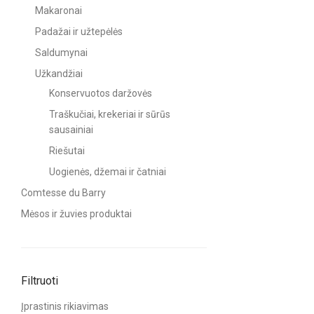
Makaronai
Padažai ir užtepėlės
Saldumynai
Užkandžiai
Konservuotos daržovės
Traškučiai, krekeriai ir sūrūs
sausainiai
Riešutai
Uogienės, džemai ir čatniai
Comtesse du Barry
Mėsos ir žuvies produktai
Filtruoti
Įprastinis rikiavimas