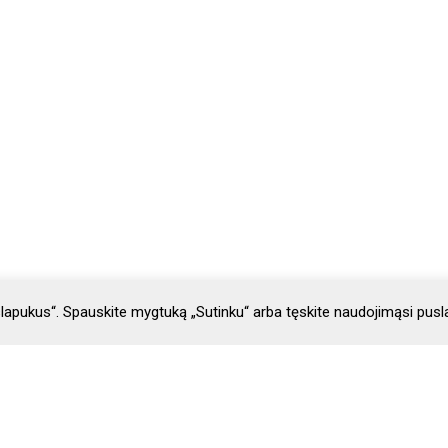
lapukus“. Spauskite mygtuką „Sutinku“ arba tęskite naudojimąsi pusl
ai