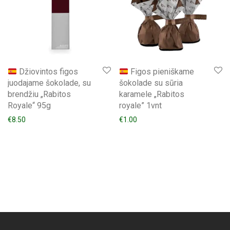
Džiovintos figos
Figos pieniškame
juodajame šokolade, su
šokolade su sūria
brendžiu „Rabitos
karamele „Rabitos
Royale“ 95g
royale” 1vnt
€
8.50
€
1.00