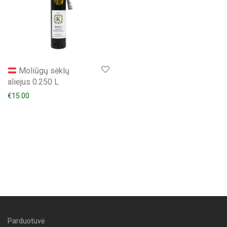
Moliūgų sėklų
aliejus 0.250 L
€
15.00
Parduotuvė