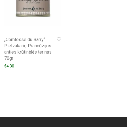
„Comtesse du Barry“
Pietvakarių Prancūzijos
anties krūtinėlės terinas
70gr
€
4.30