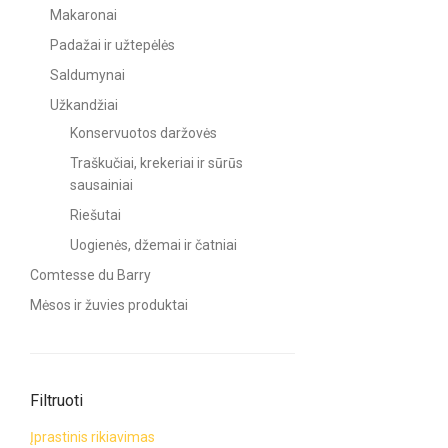
Makaronai
Padažai ir užtepėlės
Saldumynai
Užkandžiai
Konservuotos daržovės
Traškučiai, krekeriai ir sūrūs
sausainiai
Riešutai
Uogienės, džemai ir čatniai
Comtesse du Barry
Mėsos ir žuvies produktai
Filtruoti
Įprastinis rikiavimas