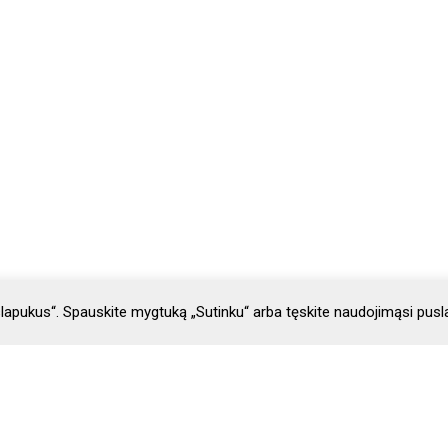
lapukus“. Spauskite mygtuką „Sutinku“ arba tęskite naudojimąsi pusl
ai