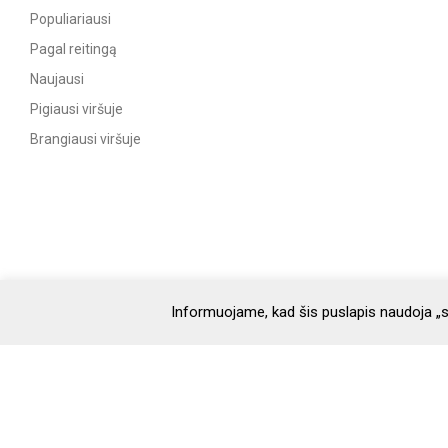
Populiariausi
Pagal reitingą
Naujausi
Pigiausi viršuje
Brangiausi viršuje
Informuojame, kad šis puslapis naudoja „s
Parduotuvė
Parduotuvė
Apie
D.U.K.
Naujienos
Recept