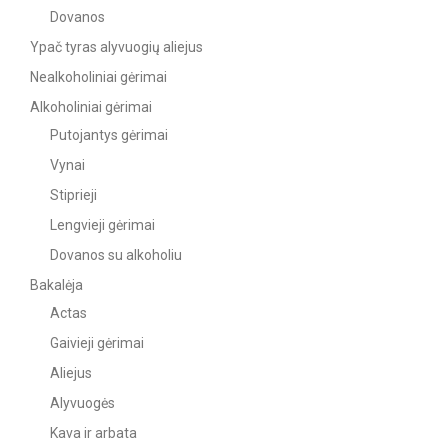
Dovanos
Ypač tyras alyvuogių aliejus
Nealkoholiniai gėrimai
Alkoholiniai gėrimai
Putojantys gėrimai
Vynai
Stiprieji
Lengvieji gėrimai
Dovanos su alkoholiu
Bakalėja
Actas
Gaivieji gėrimai
Aliejus
Alyvuogės
Kava ir arbata