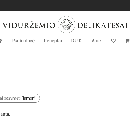
Parduotuvė
Receptai
D.U.K.
Apie
ai pažymėti
“jamon”
asta.