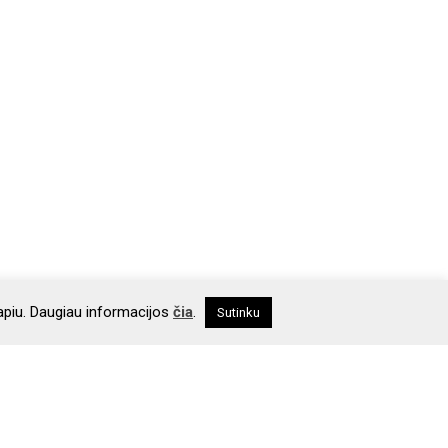
apiu. Daugiau informacijos
čia
.
Sutinku