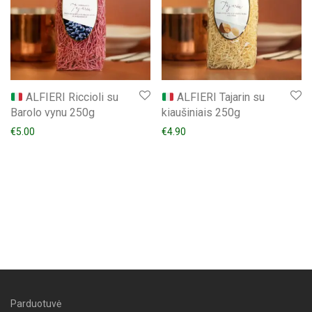
ALFIERI Riccioli su
ALFIERI Tajarin su
Barolo vynu 250g
kiaušiniais 250g
€
5.00
€
4.90
Parduotuvė