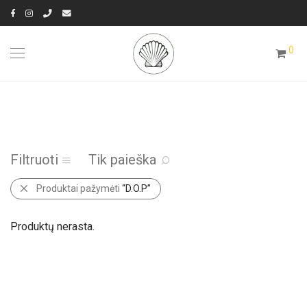
0
Filtruoti
Tik paieška
Produktai pažymėti
“D.O.P”
Produktų nerasta.