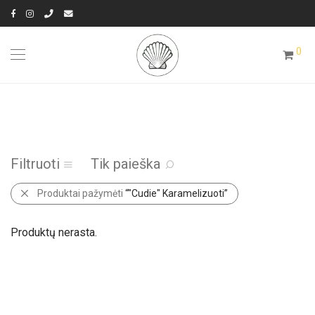
0
Filtruoti
Tik paieška
Produktai pažymėti
“"Cudie" Karamelizuoti”
Produktų nerasta.