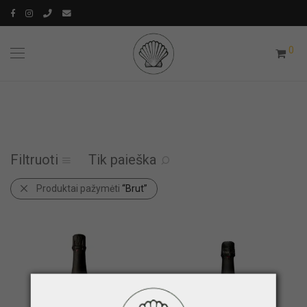
0
Filtruoti
Tik paieška
Produktai pažymėti
“Brut”